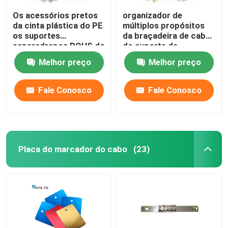
Os acessórios pretos
organizador de
da cinta plástica do PE
múltiplos propósitos
os suportes
da braçadeira de cabo
esparadrapos ROHS do
do suporte da
laço do fecho de
braçadeira de fio de
Melhor preço
Melhor preço
correr de 28 x de
3M Self Adhesive Nylon
28mm aprovaram
Fale Conosco
Fale Conosco
Placa do marcador do cabo
(23)