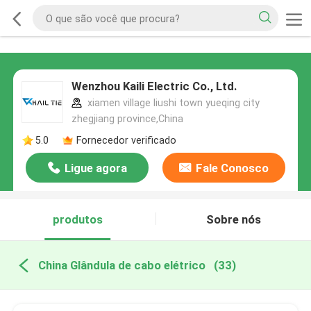
Wenzhou Kaili Electric Co., Ltd.
xiamen village liushi town yueqing city
zhegjiang province,China
5.0
Fornecedor verificado
Ligue agora
Fale Conosco
produtos
Sobre nós
China Glândula de cabo elétrico
(33)