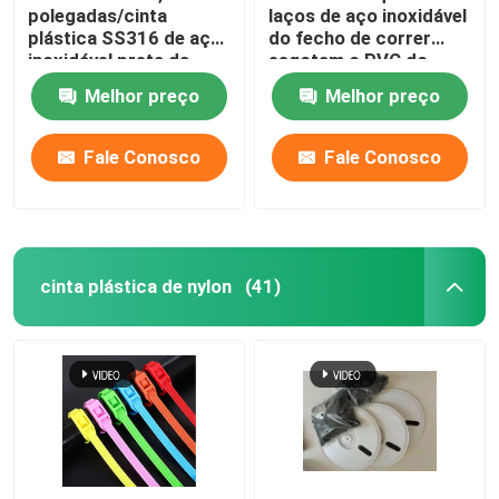
polegadas/cinta
laços de aço inoxidável
plástica SS316 de aço
do fecho de correr
inoxidável preta da
esgotam o PVC do
cinta plástica
encabeçamento da
Melhor preço
Melhor preço
4.6*300mm
tubulação revestiu
cintas plásticas dos
SS
Fale Conosco
Fale Conosco
cinta plástica de nylon
(41)