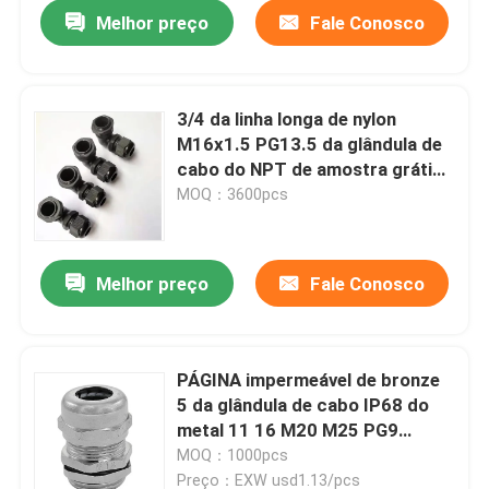
Melhor preço
Fale Conosco
3/4 da linha longa de nylon
M16x1.5 PG13.5 da glândula de
cabo do NPT de amostra grátis
impermeável
MOQ：3600pcs
Melhor preço
Fale Conosco
Casa
PÁGINA impermeável de bronze
5 da glândula de cabo IP68 do
Quem Somos
metal 11 16 M20 M25 PG9
PG13.5
MOQ：1000pcs
Contatos
Preço：EXW usd1.13/pcs