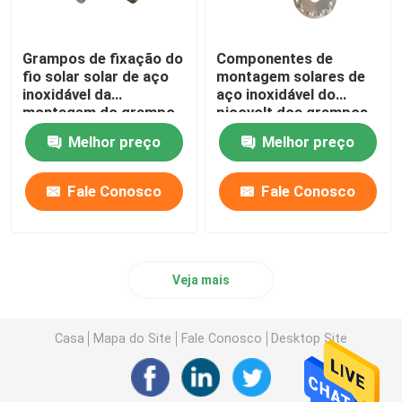
Grampos de fixação do
Componentes de
fio solar solar de aço
montagem solares de
inoxidável da
aço inoxidável do
montagem do grampo
picovolt dos grampos
de cabo SS304
da terra do painel
Melhor preço
Melhor preço
SUS304 solar
Fale Conosco
Fale Conosco
Veja mais
Casa
Mapa do Site
Fale Conosco
Desktop Site