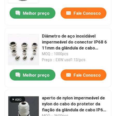
Melhor preço
Fale Conosco
Produtos
Vídeos
Diâmetro de aço inoxidável
impermeável do conector IP68 6
Cinta plástica do fecho de correr
11mm da glândula de cabo
PG13.5
MOQ：1000pcs
Preço：EXW usd1.13/pcs
cinta plástica de nylon
Melhor preço
Fale Conosco
Acessórios da cinta plástica
Placa do marcador do cabo
aperto de nylon impermeável de
nylon do cabo do protetor da
fiação da glândula de cabo IP68
Glândula de cabo elétrico
de 1/2” NPT
MOQ：3600pcs