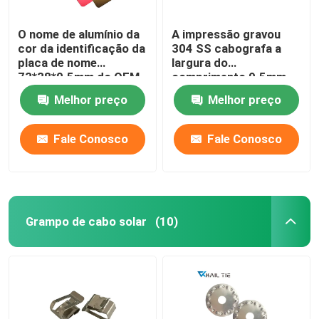
O nome de alumínio da
A impressão gravou
cor da identificação da
304 SS cabografa a
placa de nome
largura do
73*38*0.5mm do OEM
comprimento 9.5mm
etiqueta para o
da placa 89mm da
Melhor preço
Melhor preço
equipamento
etiqueta
Fale Conosco
Fale Conosco
Grampo de cabo solar
(10)