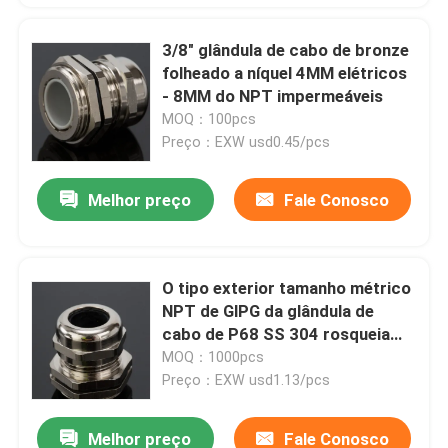
3/8" glândula de cabo de bronze
folheado a níquel 4MM elétricos
- 8MM do NPT impermeáveis
MOQ：100pcs
Preço：EXW usd0.45/pcs
Melhor preço
Fale Conosco
O tipo exterior tamanho métrico
NPT de GlPG da glândula de
cabo de P68 SS 304 rosqueia
impermeável
MOQ：1000pcs
Preço：EXW usd1.13/pcs
Melhor preço
Fale Conosco