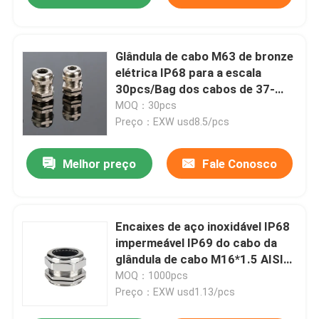
Glândula de cabo M63 de bronze
elétrica IP68 para a escala
30pcs/Bag dos cabos de 37-
44mm
MOQ：30pcs
Preço：EXW usd8.5/pcs
Melhor preço
Fale Conosco
Encaixes de aço inoxidável IP68
impermeável IP69 do cabo da
glândula de cabo M16*1.5 AISI
304 INOX
MOQ：1000pcs
Preço：EXW usd1.13/pcs