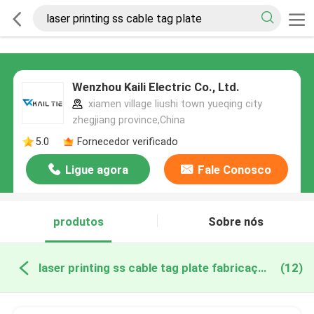
Wenzhou Kaili Electric Co., Ltd.
xiamen village liushi town yueqing city
zhegjiang province,China
5.0
Fornecedor verificado
Ligue agora
Fale Conosco
produtos
Sobre nós
laser printing ss cable tag plate fabricação online
(12)