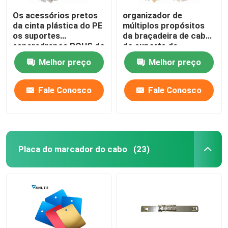
Os acessórios pretos
organizador de
da cinta plástica do PE
múltiplos propósitos
os suportes
da braçadeira de cabo
esparadrapos ROHS do
do suporte da
laço do fecho de
braçadeira de fio de
Melhor preço
Melhor preço
correr de 28 x de
3M Self Adhesive Nylon
28mm aprovaram
Fale Conosco
Fale Conosco
Placa do marcador do cabo
(23)