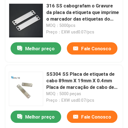
316 SS cabografam o Gravure
da placa da etiqueta que imprime
o marcador das etiquetas do
cabo do metal da impressão de
MOQ：5000pcs
laser
Preço：EXW usd0.07/pcs
Melhor preço
Fale Conosco
SS304 SS Placa de etiqueta de
cabo 89mm X 19mm X 0.4mm
Placa de marcação de cabo de
gravura natural
MOQ：5000 peças
Preço：EXW usd0.07/pcs
Melhor preço
Fale Conosco