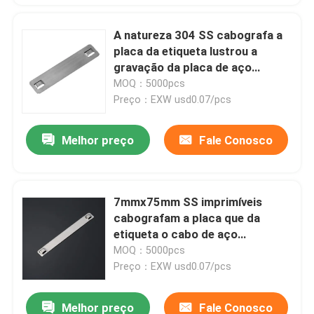
A natureza 304 SS cabografa a
placa da etiqueta lustrou a
gravação da placa de aço
inoxidável do marcador
MOQ：5000pcs
Preço：EXW usd0.07/pcs
Melhor preço
Fale Conosco
7mmx75mm SS imprimíveis
cabografam a placa que da
etiqueta o cabo de aço
inoxidável do metal etiqueta
MOQ：5000pcs
personalizado
Preço：EXW usd0.07/pcs
Melhor preço
Fale Conosco