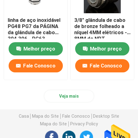
linha de aço inoxidável
3/8" glândula de cabo
PG48 PG7 da PÁGINA
de bronze folheado a
da glândula de cabo
níquel 4MM elétricos -
304 306 - PG63
8MM do NPT
impermeável
impermeáveis
Melhor preço
Melhor preço
Fale Conosco
Fale Conosco
Veja mais
Casa
Mapa do Site
Fale Conosco
Desktop Site
Mapa do Site
Privacy Policy