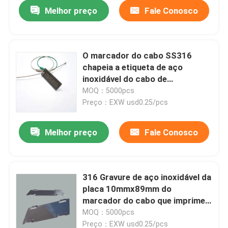
Melhor preço
Fale Conosco
O marcador do cabo SS316
chapeia a etiqueta de aço
inoxidável do cabo de
20mmx50mmx1mm
MOQ：5000pcs
personalizada
Preço：EXW usd0.25/pcs
Melhor preço
Fale Conosco
Casa
316 Gravure de aço inoxidável da
placa 10mmx89mm do
Produtos
marcador do cabo que imprime a
impressão de laser
MOQ：5000pcs
Vídeos
Preço：EXW usd0.25/pcs