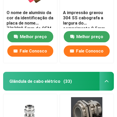
O nome de alumínio da
A impressão gravou
cor da identificação da
304 SS cabografa a
placa de nome
largura do
73*38*0.5mm do OEM
comprimento 9.5mm
etiqueta para o
da placa 89mm da
Melhor preço
Melhor preço
equipamento
etiqueta
Fale Conosco
Fale Conosco
Glândula de cabo elétrico
(33)