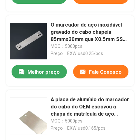
O marcador de aço inoxidável
gravado do cabo chapeia
85mmx20mm que X0.5mm SS
cabografam etiquetas
MOQ：5000pcs
Preço：EXW usd0.25/pcs
Melhor preço
Fale Conosco
A placa de alumínio do marcador
do cabo do OEM escovou a
chapa de matrícula de aço
inoxidável da etiqueta
MOQ：5000pcs
Preço：EXW usd0.165/pcs