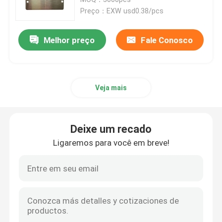
Preço：EXW usd0.38/pcs
Acessórios da cinta plástica
Melhor preço
Fale Conosco
Placa do marcador do cabo
Veja mais
Glândula de cabo elétrico
Grampo de cabo solar
Deixe um recado
Ligaremos para você em breve!
micro inversor solar
Conectores do painel solar
Selo plástico da segurança