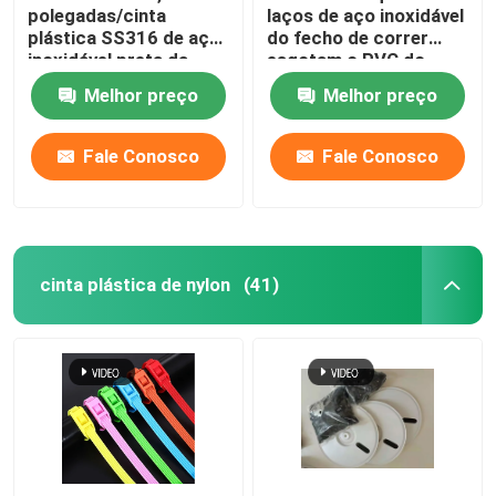
polegadas/cinta
laços de aço inoxidável
plástica SS316 de aço
do fecho de correr
inoxidável preta da
esgotam o PVC do
cinta plástica
encabeçamento da
Melhor preço
Melhor preço
4.6*300mm
tubulação revestiu
cintas plásticas dos
SS
Fale Conosco
Fale Conosco
cinta plástica de nylon
(41)