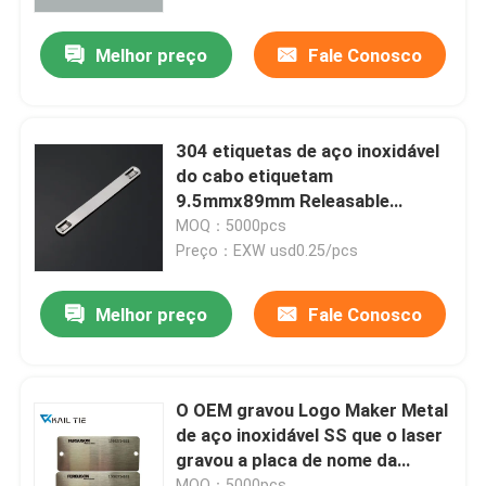
Melhor preço
Fale Conosco
Quem Somos
Fábrica
304 etiquetas de aço inoxidável
do cabo etiquetam
Controle de Qualidade
9.5mmx89mm Releasable
personalizados
MOQ：5000pcs
Preço：EXW usd0.25/pcs
Fale Conosco
Melhor preço
Fale Conosco
Pedir um orçamento
Cinta plástica do fecho de correr
O OEM gravou Logo Maker Metal
de aço inoxidável SS que o laser
gravou a placa de nome da
cinta plástica de nylon
chapa
MOQ：5000pcs