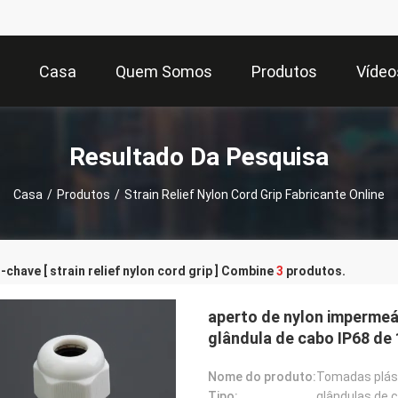
Casa
Quem Somos
Produtos
Vídeo
Resultado Da Pesquisa
Casa
/
Produtos
/
Strain Relief Nylon Cord Grip Fabricante Online
-chave [ strain relief nylon cord grip ] Combine
3
produtos.
aperto de nylon impermeá
glândula de cabo IP68 de
Nome do produto:
Tomadas plást
Tipo:
glândulas de 