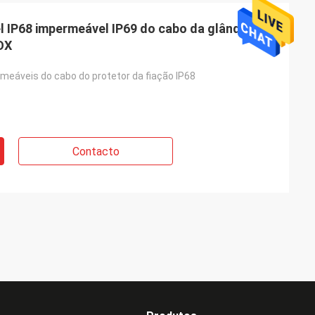
l IP68 impermeável IP69 do cabo da glândula de
OX
meáveis do cabo do protetor da fiação IP68
Contacto