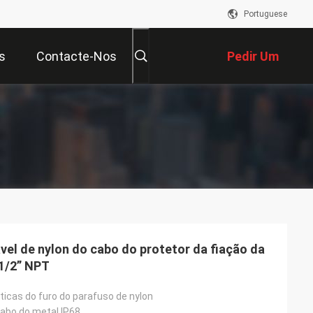
Portuguese
s
Contacte-Nos
Pedir Um
Orçamento
vel de nylon do cabo do protetor da fiação da
 1/2” NPT
icas do furo do parafuso de nylon
cabo do metal IP68