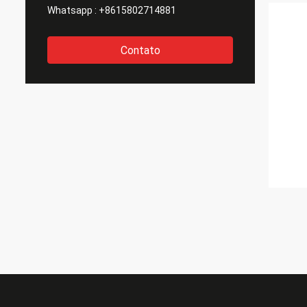
Whatsapp :
+8615802714881
Contato