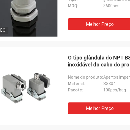
MOQ:
3600pcs
Melhor Preço
DEO
O tipo glândula do NPT BS
inoxidável do cabo do pro
Nome do produto:
Apertos imper
Material:
SS304
Pacote:
100pcs/bag
Melhor Preço