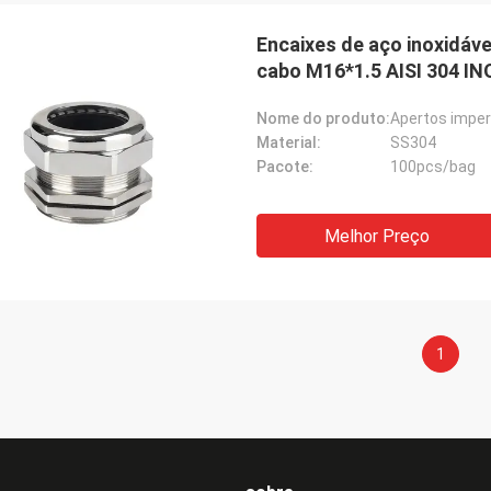
Encaixes de aço inoxidáve
cabo M16*1.5 AISI 304 IN
Nome do produto:
Apertos imper
Material:
SS304
Pacote:
100pcs/bag
Melhor Preço
1