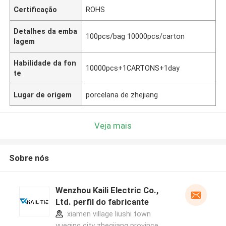
Certificação
ROHS
Detalhes da emba
100pcs/bag 10000pcs/carton
lagem
Habilidade da fon
10000pcs+1CARTONS+1day
te
Lugar de origem
porcelana de zhejiang
Veja mais
Sobre nós
Wenzhou Kaili Electric Co.,
Ltd. perfil do fabricante
xiamen village liushi town
yueqing city zhegjiang province