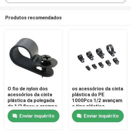
Produtos recomendados
O fio de nylon dos
os acessórios da cinta
Casa
acessórios da cinta
plástica do PE
plástica da polegada
1000Pcs 1/2 avançam
de 1/2 fixou o grampo
o tipo plástico
Produtos
plástico 1.2mm
braçadeira de R do
Enviar inquérito
Enviar inquérito
Thincness da
grampo
braçadeira
Vídeos