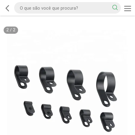
2
/
2