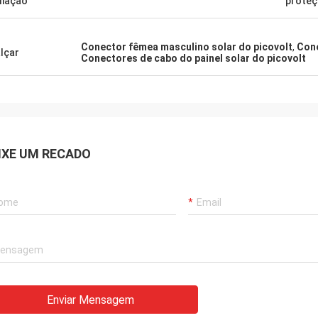
liação
prote
Conector fêmea masculino solar do picovolt
,
Cone
lçar
Conectores de cabo do painel solar do picovolt
IXE UM RECADO
Enviar Mensagem