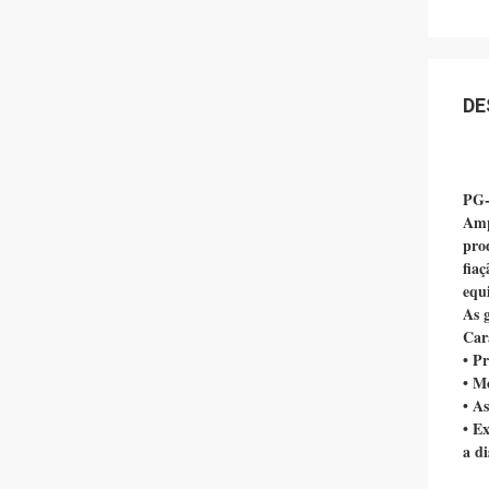
DE
PG-
Amp
pro
fiaç
equ
As 
Cara
• Pr
• M
• As
• E
a di