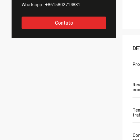
Whatsapp :
+8615802714881
Contato
DE
Pro
Res
con
Tem
tra
Cor