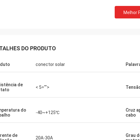
Melhor 
TALHES DO PRODUTO
duto
conector solar
Palavr
istência de
< 5="">
Tensão
tato
peratura do
Cruz a
-40~+125℃
balho
cabo
rente de
Grau d
20A-30A