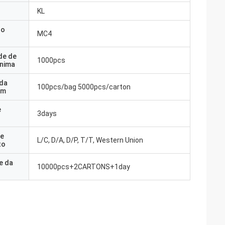
KL
do
MC4
de de
1000pcs
nima
 da
100pcs/bag 5000pcs/carton
em
e
3days
e
L/C, D/A, D/P, T/T, Western Union
to
e da
10000pcs+2CARTONS+1day