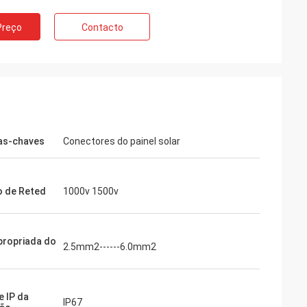
Preço
Contacto
as-chaves
Conectores do painel solar
 de Reted
1000v 1500v
propriada do
2.5mm2------6.0mm2
e IP da
IP67