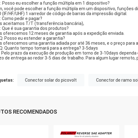
: Posso eu escolher a função múltipla em 1 dispositivo?
im, você pode escolher a função múltipla em um dispositivo, funções 
D (IF/HF/UHF) 1 varredor de código de barras da impressão digital.
Q: Como pedir e pagar?
ós aceitamos T/T (transferência bancária),
Q: Que é sua garantia dos produtos?
ós oferecemos 12 meses de garantia após a expedição enviada.
 Q: Posso eu estender a garantia?
ós oferecemos uma garantia adiada por até 36 meses, e o preço para 
 Q: Quanto tempo tomará para a entrega? 3-5days
 : Pelo prazo da execução de produção em torno de 3-10days dependa
zo de entrega ao redor 3-5 dias de trabalho. Para algum lugar remoto,
quetas:
Conector solar do picovolt
Conector de ramo sol
UTOS RECOMENDADOS