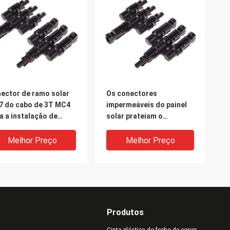
ector de ramo solar
Os conectores
7 do cabo de 3T MC4
impermeáveis do painel
a a instalação de
solar prateiam o
tema solar
conector solar
estanhado Ip67 do
Melhor Preço
Melhor Preço
picovolt do cabo de
cobre
Produtos