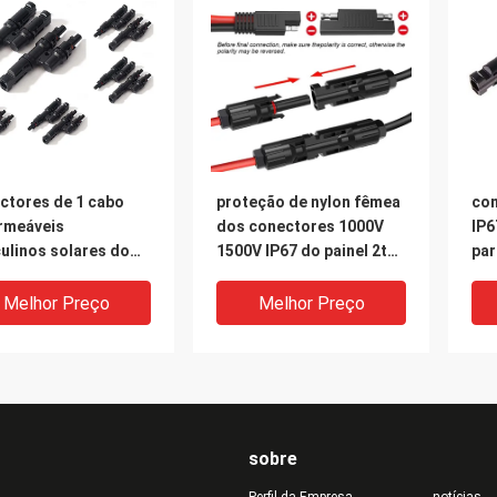
ctores de 1 cabo
proteção de nylon fêmea
con
rmeáveis
dos conectores 1000V
IP6
ulinos solares do
1500V IP67 do painel 2t
par
l solar de conector
solar
sis
a do picovolt do
Melhor Preço
Melhor Preço
o
sobre