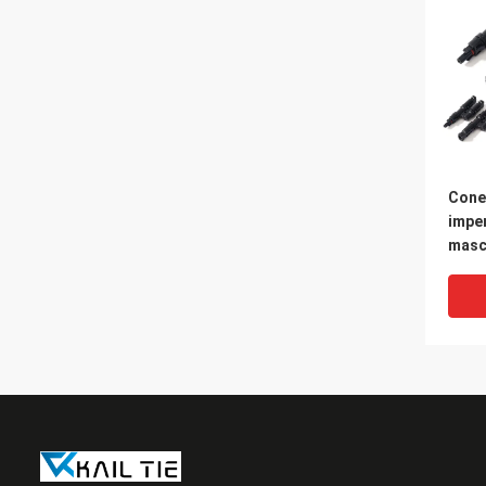
Cone
impe
masc
paine
fême
grup