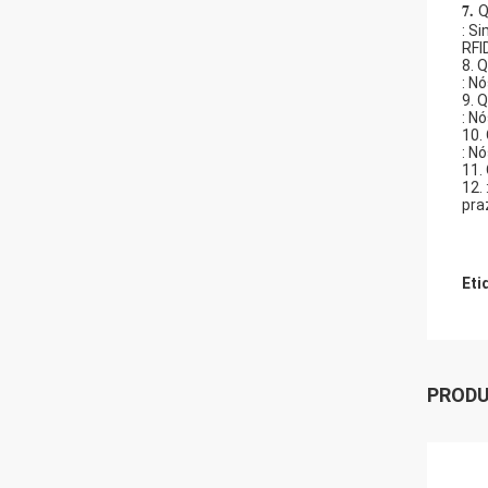
7. 
Q
: S
RFI
8. 
: N
9. 
: N
10.
: N
11.
12.
pra
Eti
PROD