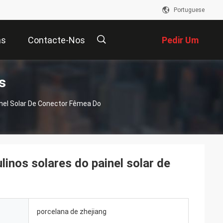
Portuguese
as
Contacte-Nos
Pedir Um
s
Orçamento
描
nel Solar De Conector Fêmea Do
述
nos solares do painel solar de
porcelana de zhejiang