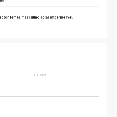
ção
ctor fêmea masculino solar impermeável
,