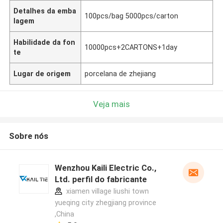
Detalhes da emba
100pcs/bag 5000pcs/carton
lagem
Habilidade da fon
10000pcs+2CARTONS+1day
te
Lugar de origem
porcelana de zhejiang
Veja mais
Sobre nós
Wenzhou Kaili Electric Co.,
Ltd. perfil do fabricante
xiamen village liushi town
yueqing city zhegjiang province
,China