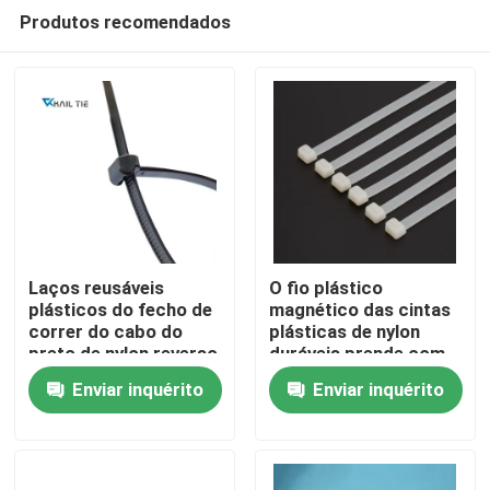
Produtos recomendados
Laços reusáveis
O fio plástico
plásticos do fecho de
magnético das cintas
correr do cabo do
plásticas de nylon
Casa
preto de nylon reverso
duráveis prende com
UV da cinta plástica
correias o fogo 94V-2
Enviar inquérito
Enviar inquérito
do dente
- resistente
Produtos
Vídeos