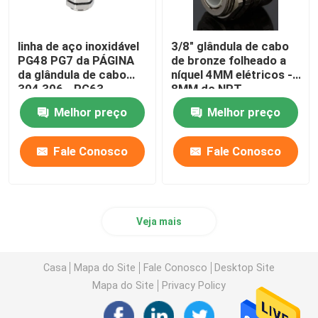
linha de aço inoxidável
3/8" glândula de cabo
PG48 PG7 da PÁGINA
de bronze folheado a
da glândula de cabo
níquel 4MM elétricos -
304 306 - PG63
8MM do NPT
impermeável
impermeáveis
Melhor preço
Melhor preço
Fale Conosco
Fale Conosco
Veja mais
Casa
Mapa do Site
Fale Conosco
Desktop Site
Mapa do Site
Privacy Policy