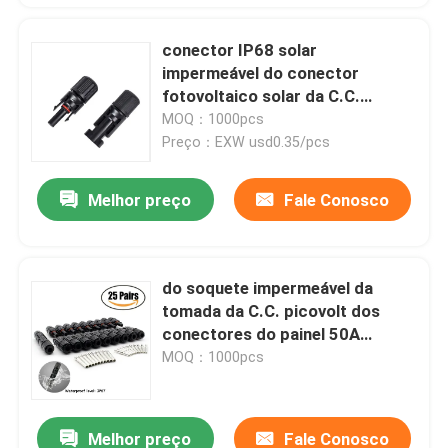
conector IP68 solar
impermeável do conector
fotovoltaico solar da C.C.
picovolt de 1000V 45A
MOQ：1000pcs
Preço：EXW usd0.35/pcs
Melhor preço
Fale Conosco
do soquete impermeável da
tomada da C.C. picovolt dos
conectores do painel 50A
conectores solares do picovolt
MOQ：1000pcs
IP68 solar
Melhor preço
Fale Conosco