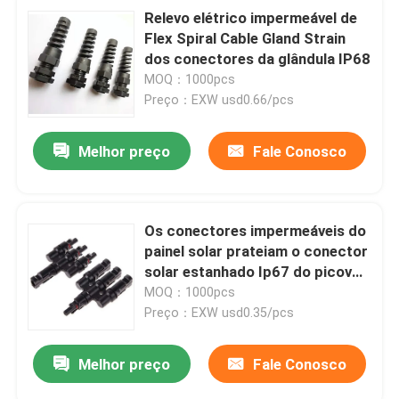
Relevo elétrico impermeável de
Flex Spiral Cable Gland Strain
dos conectores da glândula IP68
MOQ：1000pcs
Preço：EXW usd0.66/pcs
Melhor preço
Fale Conosco
Os conectores impermeáveis do
painel solar prateiam o conector
solar estanhado Ip67 do picovolt
do cabo de cobre
MOQ：1000pcs
Preço：EXW usd0.35/pcs
Melhor preço
Fale Conosco