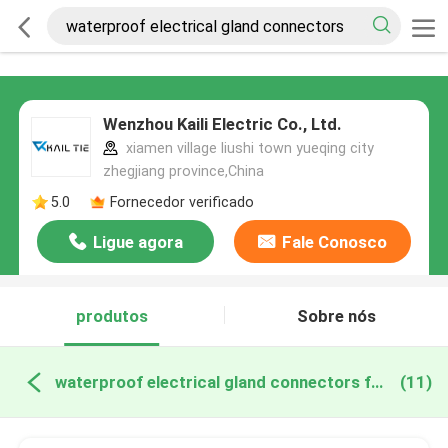
Wenzhou Kaili Electric Co., Ltd.
xiamen village liushi town yueqing city
zhegjiang province,China
5.0
Fornecedor verificado
Ligue agora
Fale Conosco
produtos
Sobre nós
waterproof electrical gland connectors fabricação online
(11)