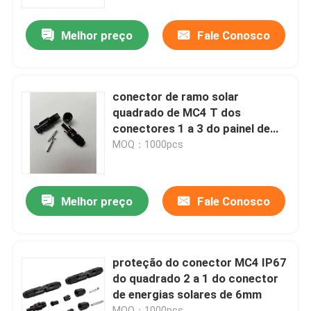
Melhor preço
Fale Conosco
Quem Somos
Fábrica
conector de ramo solar
quadrado de MC4 T dos
Controle de Qualidade
conectores 1 a 3 do painel de
2.5mm - de 6mm
MOQ：1000pcs
Fale Conosco
Melhor preço
Fale Conosco
Pedir um orçamento
Cinta plástica do fecho de correr
proteção do conector MC4 IP67
do quadrado 2 a 1 do conector
de energias solares de 6mm
cinta plástica de nylon
MOQ：1000pcs