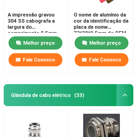
A impressão gravou
O nome de alumínio da
304 SS cabografa a
cor da identificação da
largura do
placa de nome
comprimento 9.5mm
73*38*0.5mm do OEM
da placa 89mm da
etiqueta para o
Melhor preço
Melhor preço
etiqueta
equipamento
Fale Conosco
Fale Conosco
Glândula de cabo elétrico
(33)