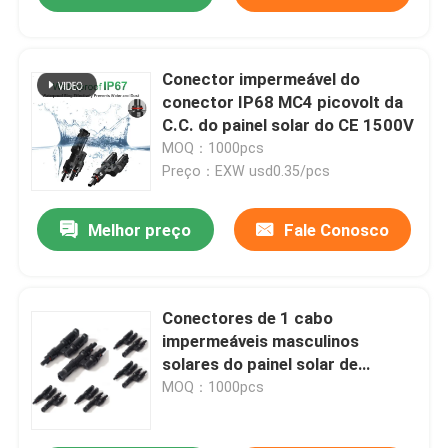
Conector impermeável do
conector IP68 MC4 picovolt da
C.C. do painel solar do CE 1500V
MOQ：1000pcs
Preço：EXW usd0.35/pcs
Melhor preço
Fale Conosco
Conectores de 1 cabo
impermeáveis masculinos
solares do painel solar de
conector fêmea do picovolt do
MOQ：1000pcs
grupo