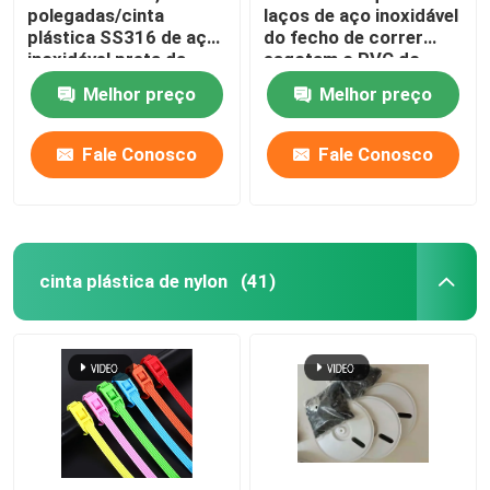
polegadas/cinta
laços de aço inoxidável
plástica SS316 de aço
do fecho de correr
inoxidável preta da
esgotam o PVC do
cinta plástica
encabeçamento da
Melhor preço
Melhor preço
4.6*300mm
tubulação revestiu
cintas plásticas dos
SS
Fale Conosco
Fale Conosco
cinta plástica de nylon
(41)