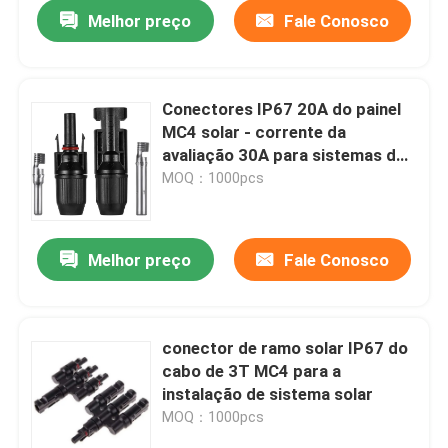
Melhor preço
Fale Conosco
Conectores IP67 20A do painel
MC4 solar - corrente da
avaliação 30A para sistemas de
energia solar
MOQ：1000pcs
Melhor preço
Fale Conosco
Casa
conector de ramo solar IP67 do
cabo de 3T MC4 para a
Produtos
instalação de sistema solar
MOQ：1000pcs
Vídeos