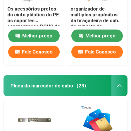
Os acessórios pretos
organizador de
da cinta plástica do PE
múltiplos propósitos
os suportes
da braçadeira de cabo
esparadrapos ROHS do
do suporte da
laço do fecho de
braçadeira de fio de
Melhor preço
Melhor preço
correr de 28 x de
3M Self Adhesive Nylon
28mm aprovaram
Fale Conosco
Fale Conosco
Placa do marcador do cabo
(23)